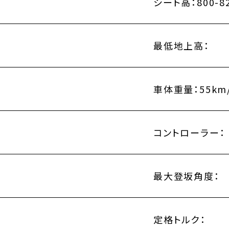
シート高：
800-
最低地上高：
車体重量：
55km
コントローラー：
最大登坂角度：
定格トルク：