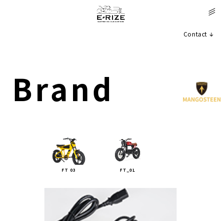
Contact
Brand
FT 03
FT_01