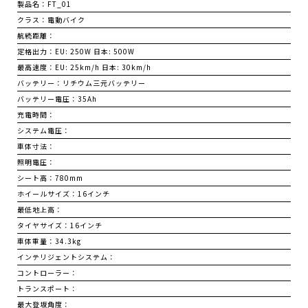
製品名：
FT_01
クラス：
電動バイク
航続距離：
定格出力：
EU: 250W 日本: 500W
最高速度：
EU: 25km/h 日本: 30km/h
バッテリー：
リチウム三元バッテリー
バッテリー電圧：
35Ah
充電時間：
システム電圧：
車体寸法：
照明電圧：
シート高：
780mm
ホイールサイズ：
16インチ
最低地上高：
タイヤサイズ：
16インチ
車体重量：
34.3kg
インテリジェントシステム：
コントローラー：
トランスポート：
最大登坂角度：