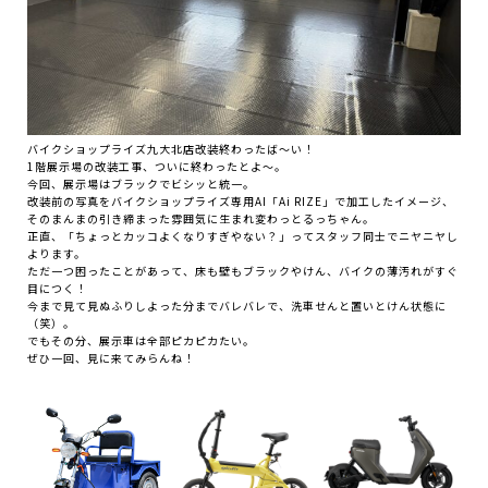
バイクショップライズ九大北店改装終わったば～い！
1階展示場の改装工事、ついに終わったとよ〜。
今回、展示場はブラックでビシッと統一。
改装前の写真をバイクショップライズ専用AI「Ai RIZE」で加工したイメージ、
そのまんまの引き締まった雰囲気に生まれ変わっとるっちゃん。
正直、「ちょっとカッコよくなりすぎやない？」ってスタッフ同士でニヤニヤし
よります。
ただ一つ困ったことがあって、床も壁もブラックやけん、バイクの薄汚れがすぐ
目につく！
今まで見て見ぬふりしよった分までバレバレで、洗車せんと置いとけん状態に
（笑）。
でもその分、展示車は全部ピカピカたい。
ぜひ一回、見に来てみらんね！