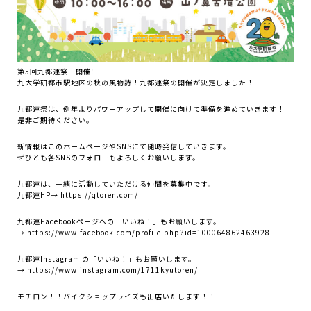
第5回九都連祭 開催‼
九大学研都市駅地区の秋の風物詩！九都連祭の開催が決定しました！
九都連祭は、例年よりパワーアップして開催に向けて準備を進めていきます！
是非ご期待ください。
新情報はこのホームページやSNSにて随時発信していきます。
ぜひとも各SNSのフォローもよろしくお願いします。
九都連は、一緒に活動していただける仲間を募集中です。
九都連HP→
https://qtoren.com/
九都連Facebookページへの「いいね！」もお願いします。
→
https://www.facebook.com/profile.php?id=100064862463928
九都連Instagram の「いいね！」もお願いします。
→
https://www.instagram.com/1711kyutoren/
モチロン！！バイクショップライズも出店いたします！！