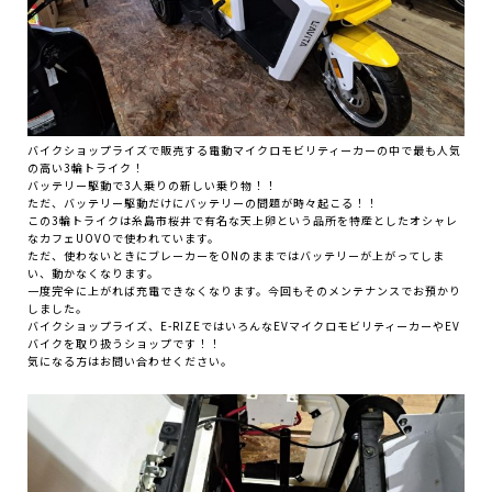
バイクショップライズで販売する電動マイクロモビリティーカーの中で最も人気
の高い3輪トライク！
バッテリー駆動で3人乗りの新しい乗り物！！
ただ、バッテリー駆動だけにバッテリーの問題が時々起こる！！
この3輪トライクは糸島市桜井で有名な天上卵という品所を特産としたオシャレ
なカフェUOVOで使われています。
ただ、使わないときにブレーカーをONのままではバッテリーが上がってしま
い、動かなくなります。
一度完全に上がれば充電できなくなります。今回もそのメンテナンスでお預かり
しました。
バイクショップライズ、E-RIZEではいろんなEVマイクロモビリティーカーやEV
バイクを取り扱うショップです！！
気になる方はお問い合わせください。