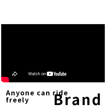
Anyone can ride
Brand
freely