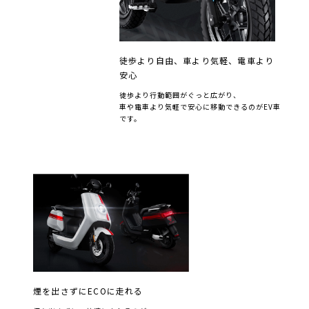
徒歩より⾃由、⾞より気軽、電⾞より
安⼼
徒歩より⾏動範囲がぐっと広がり、
⾞や電⾞より気軽で安⼼に移動できるのがEV車
です。
煙を出さずにECOに⾛れる