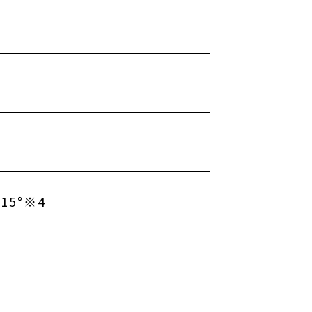
g
15°※4