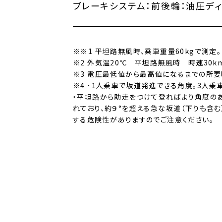
ブレーキシステム：
前後輪：油圧デ
※※1 平坦路無風時、乗車重量60kgで測定。
※2 外気温20℃ 平坦路無風時 時速30km
※3 電圧最低値から最高値になるまでの所要
※4 ･1人乗車で坂道発進できる角度。3人乗車
・平坦路から助走をつけて登ればより角度のあ
れており、約９°を超える急な坂道（下りも含
する危険性がありますのでご注意ください。