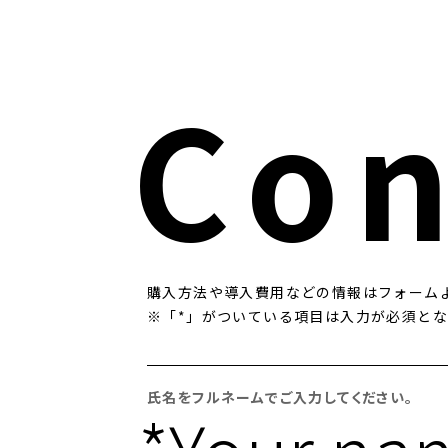
Con
購⼊⽅法や導⼊費⽤などの情報はフォーム
※「*」がついている項⽬は⼊⼒が必須と
氏名をフルネームでご入力してください。