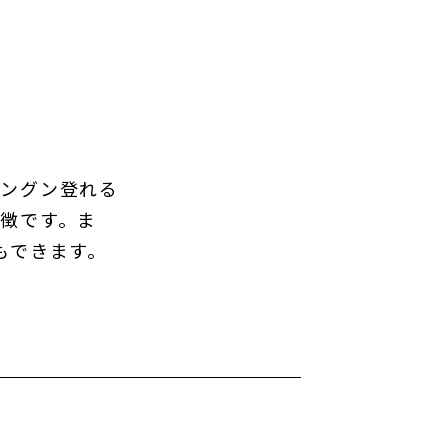
グングン登れる
徴です。ま
もできます。