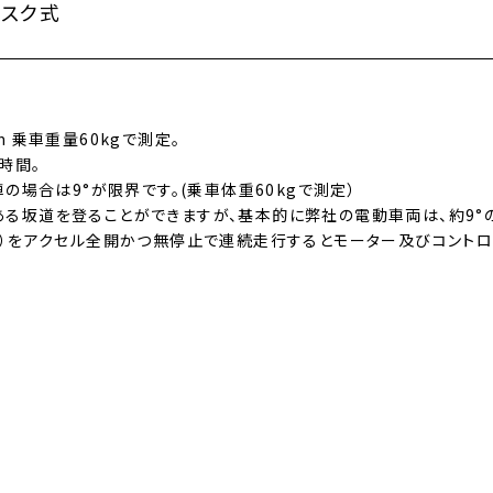
ィスク式
 乗車重量60kgで測定。
時間。
の場合は9°が限界です。(乗車体重60kgで測定）
る坂道を登ることができますが、基本的に弊社の電動車両は、約9°
む）をアクセル全開かつ無停止で連続走行するとモーター及びコント