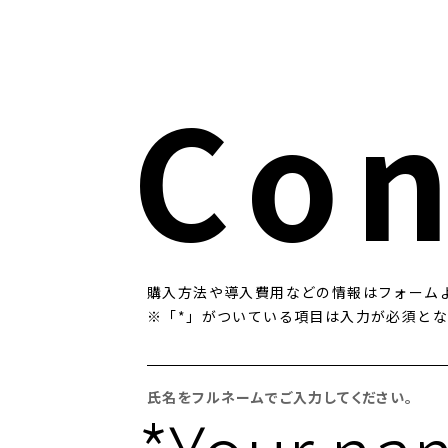
Con
購⼊⽅法や導⼊費⽤などの情報はフォーム
※「*」がついている項⽬は⼊⼒が必須と
氏名をフルネームでご入力してください。