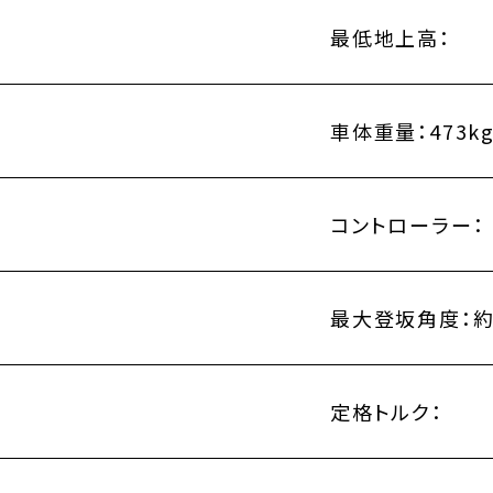
最低地上高：
2
車体重量：
473k
コントローラー：
最大登坂角度：
約
定格トルク：