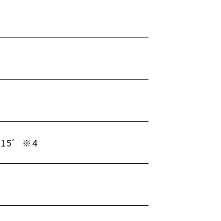
g
15゜※4