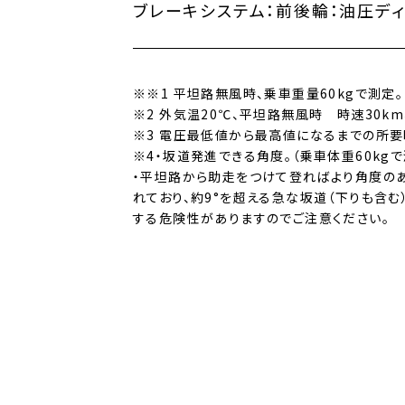
ブレーキシステム：
前後輪：油圧デ
※※1 平坦路無風時、乗車重量60kgで測定。
※2 外気温20℃、平坦路無風時 時速30km
※3 電圧最低値から最高値になるまでの所要
※4・坂道発進できる角度。（乗車体重60kgで
・平坦路から助走をつけて登ればより角度のあ
れており、約9°を超える急な坂道（下りも含
する危険性がありますのでご注意ください。