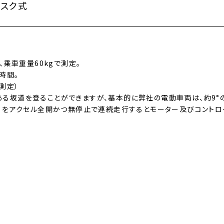
ィスク式
、乗車重量60kgで測定。
時間。
測定）
る坂道を登ることができますが、基本的に弊社の電動車両は、約9°
む）をアクセル全開かつ無停止で連続走行するとモーター及びコント