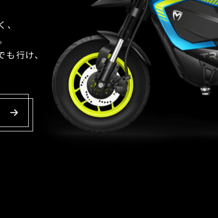
く、
。
でも⾏け、