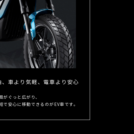
由、⾞より気軽、電⾞より安⼼
囲がぐっと広がり、
軽で安⼼に移動できるのがEV車です。