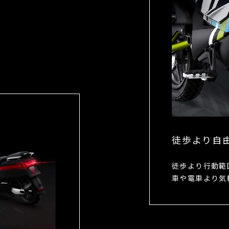
徒歩より⾃
徒歩より⾏動範
⾞や電⾞より気