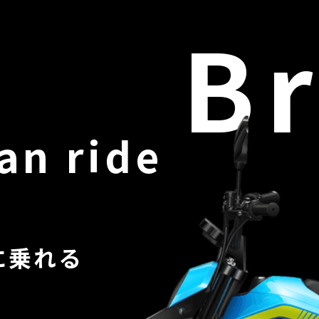
B
an ride
に乗れる